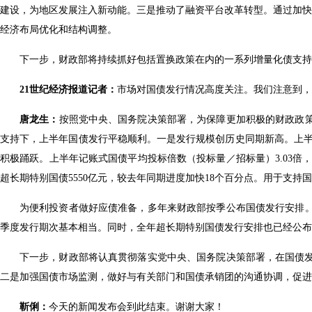
建设，为地区发展注入新动能。三是推动了融资平台改革转型。通过加快
经济布局优化和结构调整。
下一步，财政部将持续抓好包括置换政策在内的一系列增量化债支
21世纪经济报道记者：
市场对国债发行情况高度关注。我们注意到
唐龙生：
按照党中央、国务院决策部署，为保障更加积极的财政政
支持下，上半年国债发行平稳顺利。一是发行规模创历史同期新高。上半年共发
积极踊跃。上半年记账式国债平均投标倍数（投标量／招标量）3.03倍
超长期特别国债5550亿元，较去年同期进度加快18个百分点。用于支持
为便利投资者做好应债准备，多年来财政部按季公布国债发行安排。
季度发行期次基本相当。同时，全年超长期特别国债发行安排也已经公
下一步，财政部将认真贯彻落实党中央、国务院决策部署，在国债发行
二是加强国债市场监测，做好与有关部门和国债承销团的沟通协调，促
靳俐：
今天的新闻发布会到此结束。谢谢大家！