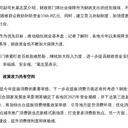
司副司长葛志昊介绍，财政部门将社会保障作为财政支出的优先领域，
下达困难群众救助补助资金1566.8亿元。同时，建立育儿补贴制度，加
社会。
作为优先目标，推动稳住就业基本盘，记者了解到，各地今年以来保障
系等，财政资金也不断加大保障力度。
部门将紧盯老百姓急难愁盼，继续加大投入力度，进一步提高财政资金安排
、幸福感、安全感。”葛志昊表示。
” 政策发力尚有空间
是今年提振消费的重要举措。下一步在提振消费方面还有何考虑？财政
配合国家发展改革委测算确定了各地区2025年资金规模，并下达第三批超
步，将加快出台提振消费增量政策举措，引导地方提升消费环境，优化
点城市推广消费新业态新模式新场景，打造更多消费新热点。另一方面
建设，提升消费便利度和体验感。