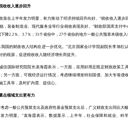
税收收入逐步回升
政策在上半年发力明显，有力推动了经济持续回升向好。“税收收入逐步回
稳，装备制造业、现代服务业等行业税收表现良好。”财政部国库支付中
下降2.2％、3.7％；31个省份中，27个省份的地方一般公共预算本级收
出我国的财政收入结构在进一步优化。”北京国家会计学院副院长李旭红
好的税源，促进税收收入随经济增长而提升。
诚信国际研究院院长袁海霞表示，一方面，应用好用足既定财政政策工
；另一方面，可视经济运行情况，考虑继续增发特别国债、加大专项债
融工具等，及时扩内需、提信心。
重点领域支出更有力
“考虑一般公共预算支出及政府性基金预算支出后，广义财政支出同比大幅增
发力明显。”袁海霞表示。数据显示，上半年，社会保障和就业、科学
。