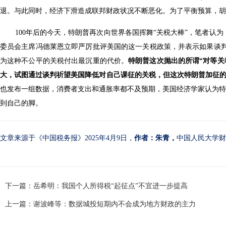
退。与此同时，经济下滑造成联邦财政状况不断恶化。为了平衡预算，胡佛
100年后的今天，特朗普再次向世界各国挥舞“关税大棒”，笔者认
委员会主席冯德莱恩立即严厉批评美国的这一关税政策，并表示如果谈
为这种不公平的关税付出最沉重的代价。
特朗普这次抛出的所谓“对等关
大，试图通过谈判祈望美国降低对自己课征的关税，但这次特朗普加征
也发布一组数据，消费者支出和通胀率都不及预期，美国经济学家认为特
到自己的脚。
文章来源于《中国税务报》2025年4月9日，
作者：朱青，
中国人民大学财
下一篇：岳希明：我国个人所得税“起征点”不宜进一步提高
上一篇：谢波峰等：数据城投短期内不会成为地方财政的主力