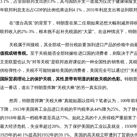
3.1%，占全部联邦支出的13%，其与国防开支一道成为仅次于健康保险
年联邦利息支出占GDP的比例也将达到4.1%，2031年利息支出将达到联邦
在“债台高筑”的背景下，特朗普在第二任期如果还想大幅削减所得
联邦收入的2%-3%，根本挑不起补充税源的“大梁”。在这种情况下，特
关税属于间接税，其全部或一部分税款要加到进口产品的价格中由
值税或销售税。
至于关税能否全部转嫁给进口国的消费者，则取决于产品
主党联盟也认为“对等关税”是联邦政府课征的一种全国性的销售税，其
供给弹性小，关税不可能转嫁给美国的消费者，美国完全可以通过打“关税
国际贸易理论上的保护关税，其性质带有明显的财政关税的色彩。
特朗
这一番话，道出了特朗普挥舞“关税大棒”的另一真实目的。
然而，特朗普挥舞“关税大棒”真能如愿以偿吗？笔者认为，100年
下降，1913年美国将工业品进口关税的平均税率从44%降为25%。为
的1918年最高一档税率甚至高达77%。如此之高的个人所得税严重损害了
最大经济危机，失业率超过20%。为了保护美国的工业以及就业，193
1929年的40.1%提高到1932年的59.1%。美国的高关税立即遭到了