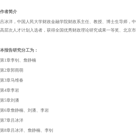
作者简介
吕冰洋，中国人民大学财政金融学院财政系主任、教授、博士生导师，中
高层次人才计划入选者，
获得全国优秀财政理论研究成果一等奖、北京市
本报告研究分工为：
第1章李钊、詹静楠
第2章郭雨萌
第3章马维春
第4章李岩
第5章刘潘
第6章詹静楠、刘潘、李岩
第7章吕冰洋
第8章吕冰洋、詹静楠、李钊