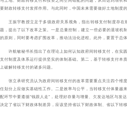
与土地、财政转移支付和投资之间空间错配的问题，从而达到增长
要财政转移支付发挥作用。与此同时，中国未来需要做好土地制度
王振宇教授立足于多级政府关系视角，指出转移支付制度存在
题，提出了以下改革之策。一是总量控制，建立一些必要的退坡机制
的原则，同时要考虑扩围改革，推动法治化进程。此外，要置于总
许航敏秘书长指出了在理论上如何认知政府间转移支付，在实
支付制度及体系运行提供坚实的体制基础。第二，基于转移支付本
上破解转移支付的诸多问题。
张立承研究员认为政府间转移支付的改革需要重点关注四个维
任划分上应做实基础性工作。二是效率与公平，当转移支付体量越
配环节中要遵循“钱跟人走”，处理好存量与增量、欠发达地区与发
决定了省以下财政体制差异，应该坚持省以下财政体制、省以下转