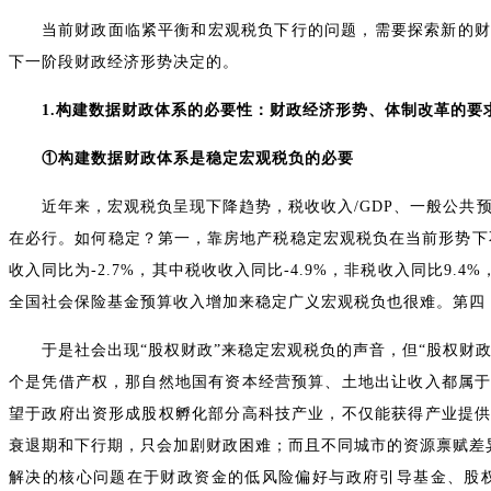
当前财政面临紧平衡和宏观税负下行的问题，需要探索新的财
下一阶段财政经济形势决定的。
1.构建数据财政体系的必要性：财政经济形势、体制改革的要
①构建数据财政体系是稳定宏观税负的必要
近年来，宏观税负呈现下降趋势，税收收入/GDP、一般公共
在必行。如何稳定？第一，靠房地产税稳定宏观税负在当前形势下
收入同比为-2.7%，其中税收收入同比-4.9%，非税收入同比
全国社会保险基金预算收入增加来稳定广义宏观税负也很难。第四
于是社会出现“股权财政”来稳定宏观税负的声音，但“股权财
个是凭借产权，那自然地国有资本经营预算、土地出让收入都属
望于政府出资形成股权孵化部分高科技产业，不仅能获得产业提
衰退期和下行期，只会加剧财政困难；而且不同城市的资源禀赋差
解决的核心问题在于财政资金的低风险偏好与政府引导基金、股