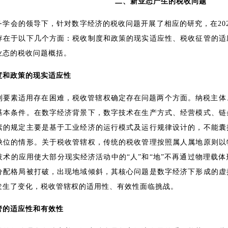
二、新业态产生的税收问题
务学会的领导下，针对数字经济的税收问题开展了相应的研究，在20
存在于以下几个方面：税收制度和政策的现实适应性、税收征管的适
业态的税收问题概括。
度和政策的现实适应性
制要素适用存在困难，税收管辖权确定存在问题两个方面。纳税主体
基本条件。在数字经济背景下，数字技术在生产方式、经营模式、链
素的规定主要是基于工业经济的运行模式及运行规律设计的，不能囊
缺位的情形。关于税收管辖权，传统的税收管理按照属人属地原则以
技术的应用使大部分现实经济活动中的“人”和“地”不再通过物理载
分配格局被打破，出现地域倾斜，其核心问题是数字经济下形成的虚
发生了变化，税收管辖权的适用性、有效性面临挑战。
管的适应性和有效性