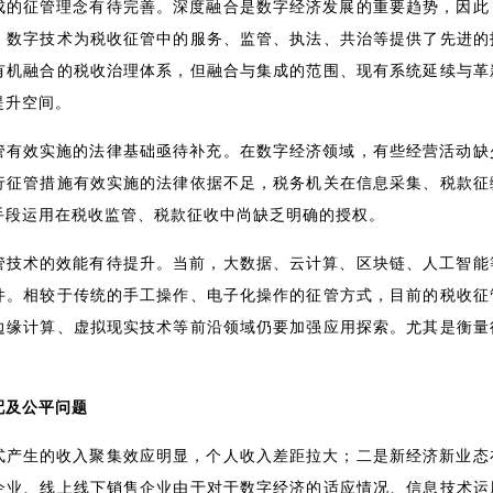
成的征管理念有待完善。深度融合是数字经济发展的重要趋势，因此
，数字技术为税收征管中的服务、监管、执法、共治等提供了先进的
有机融合的税收治理体系，但融合与集成的范围、现有系统延续与革
提升空间。
管有效实施的法律基础亟待补充。在数字经济领域，有些经营活动缺
行征管措施有效实施的法律依据不足，税务机关在信息采集、税款征
手段运用在税收监管、税款征收中尚缺乏明确的授权。
管技术的效能有待提升。当前，大数据、云计算、区块链、人工智能
件。相较于传统的手工操作、电子化操作的征管方式，目前的税收征
边缘计算、虚拟现实技术等前沿领域仍要加强应用探索。尤其是衡量
配及公平问题
式产生的收入聚集效应明显，个人收入差距拉大；二是新经济新业态
企业、线上线下销售企业由于对于数字经济的适应情况、信息技术运