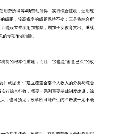
使用费所得等4项劳动所得，实行综合征收，适用统
税率的级距，较高税率的级距保持不变；三是将综合所
/月；四是设立专项附加扣除，增加子女教育支出、继续
关的专项附加扣除。
税制的根本性重建，而且，它也是“蓄意已久”的改
标纲要》就提出：“建立覆盖全部个人收入的分类与综合
得实行综合征收，需要一系列重要基础制度建设，综
之大，也可预见，改革所可能产生的冲击波一定不会
做一个基本评价，改革后，它对调节收入分配作用程