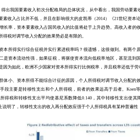
，得出我国要素收入初次分配格局的总体状况，从中看出，我国劳动要素收
本要素收入占比并不低，并且在影响很大的皮凯蒂（2014）《21世纪资
增长率，资本要素收入占国民收入的比值将处于上升趋势。高收入者的
所得税对调节收入分配的效果势必是有限的。
资本所得实行综合征税并实行累进税率吗？很遗憾，这很做到。有两个
二是资本流动性强，如果征税，将驱使资本流向低税率地区，甚至流到
是因为如此，欧洲不少国家对资本所得实行比例税率，并且税率还低于劳
群体小、资本所得不能综合计征的原因，个人所得税对调节收入分配的
手段主要是转移性支出和个人所得税，前者的效果远高于后者。Koen等(2
得税和转移性支出平均使基尼系数降低0.140，其中转移性支出使其降低0
度上说明了，转移性支出的收入再分配效应强于个人所得税具有某种普遍性