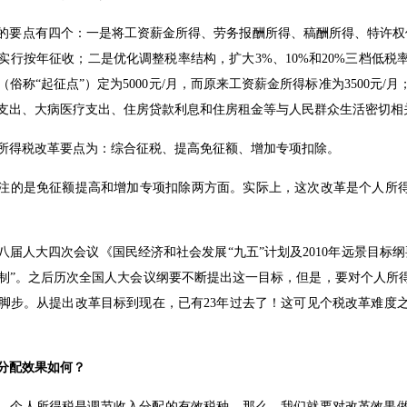
的要点有四个：一是将工资薪金所得、劳务报酬所得、稿酬所得、特许权
实行按年征收；二是优化调整税率结构，扩大3%、10%和20%三档低
俗称“起征点”）定为5000元/月，而原来工资薪金所得标准为3500元
支出、大病医疗支出、住房贷款利息和住房租金等与人民群众生活密切相
所得税改革要点为：综合征税、提高免征额、增加专项扣除。
注的是免征额提高和增加专项扣除两方面。实际上，这次改革是个人所得
起，八届人大四次会议《国民经济和社会发展“九五”计划及2010年远景目
制”。之后历次全国人大会议纲要不断提出这一目标，但是，要对个人所
脚步。从提出改革目标到现在，已有23年过去了！这可见个税改革难度
分配效果如何？
，个人所得税是调节收入分配的有效税种，那么，我们就要对改革效果