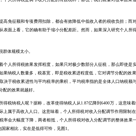
提高免征额和专项费用扣除，都会有效降低中低收入者的税收负担；而
从表面上看，它的确有助于缩小分配差距。然而，如果深入研究个人所
税群体规模太小。
着个人所得税效果发挥程度，如果只对极少数部分人征税，那么即使是
果纳税人数量多，税基宽，即是税收累进程度低，它对调节分配的效果也很大。
取决于税收累进性与平均税率的乘积，平均税率指的是全体人口纳税额
分配的效果就越好。
所得税纳税人呢？据称，改革使得纳税人从1.87亿降到6400万，这意
际上属于高收入人口。这意味着，个人所得税对收入分配调节作用限制在
税率会大幅度下降，两者相抵，个人所得税对收入分配调节的整体效果
其他国家相比，实在是低得可怜，见图1。