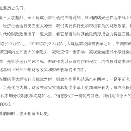
重要历史关口。
赢三大攻坚战、全面建成小康社会的关键时刻，胜利的曙光已在地平线上呈
，经济社会运行突受重大冲击，我们需要实行更加积极有为的财政政策。
时代给财政政策出了一道大题，看它是否能与其他政策形成合力将巨石推
年实行1.3万亿元、2019年实行2.3万亿元大规模减税降费改革之后，中国
挪空间内发挥更大的创造力，减轻疫情冲击影响，实现全面建成小康社会
本，是经济运行的风向标。财政作为以及政府作用程度，均依赖对这本账的
此基础上对2020年财政政策和财政改革提出判断。
在面临重大经济社会挑战之时，财政的作用和结局也有两种：一是不断充
；二是化危为机，财政在政策实施和制度变革上更加积极有为，最终克服
90年代中期分税制改革均是如此，它们交出了一份优秀答卷。我们期待今
的支柱！
造的同时，也正创造着历史。