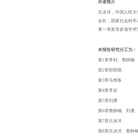
作者简介
吕冰洋，中国人民大
会长，国家社会科学
果一等奖等多项学术
本报告研究分工为：
第1章李钊、詹静楠
第2章郭雨萌
第3章马维春
第4章李岩
第5章刘潘
第6章詹静楠、刘潘
第7章吕冰洋
第8章吕冰洋、詹静