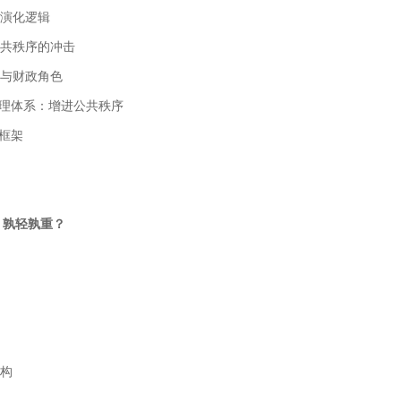
及演化逻辑
公共秩序的冲击
柱与财政角色
家治理体系：增进公共秩序
的框架
：孰轻孰重？
结构