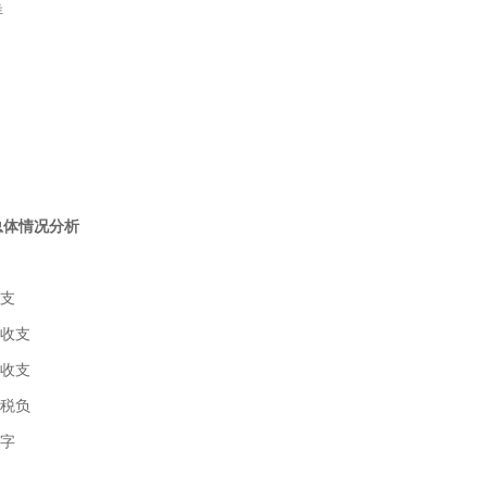
洋
总体情况分析
收支
算收支
算收支
观税负
赤字