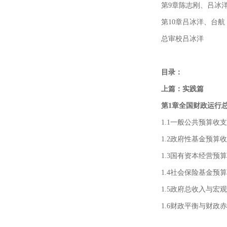
第9章陈志刚、吕冰
第10章吕冰洋、台航
总审校吕冰洋
目录：
上篇：实践篇
第1章全国财政运行
1.1一般公共预算收支
1.2政府性基金预算
1.3国有资本经营预
1.4社会保险基金预
1.5政府总收入与宏
1.6财政平衡与财政