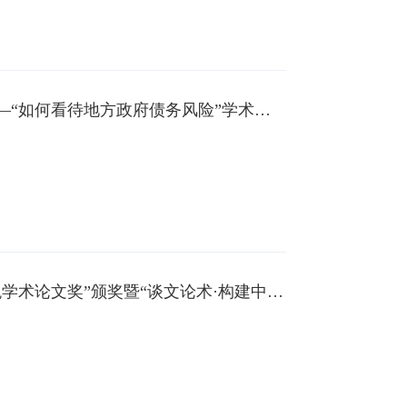
中国财政政策论坛2022年第一期——“如何看待地方政府债务风险”学术研讨会成功举办
2021年度《财政研究》“邓子基财税学术论文奖”颁奖暨“谈文论术·构建中国特色社会主义财政理论”学术研讨会成功举办