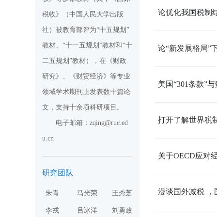
论优化我国税制结
税收》（中国人民大学出版
社）被教育部评为“十五规划”
教材、“十一五规划”教材和“十
论“新发展格局”
二五规划”教材），在《财政
研究》、《财贸经济》等专业
美国“301条款”
领域学术期刊上发表数十篇论
文，支持十余项科研项目。
打开了解世界税制
电子邮箱：
zqing@ruc.ed
u.cn
关于OECD应对
研究团队
漫谈国外减税 ，国
朱青
马光荣
王秀芝
李戎
吕冰洋
刘勇政