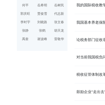
我的国际税收教学
何平
岳希明
岳树民
郭庆旺
贾俊雪
代志新
李时宇
刘晓路
张文春
我国基本养老保险
张静
张鹤
胡天龙
禹奎
谢波峰
雷敬华
论税务部门征收非
对当前我国税负问
税收征管体制改革
鼓励企业“走出去